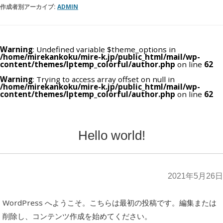
作成者別アーカイブ:
ADMIN
Warning
: Undefined variable $theme_options in
/home/mirekankoku/mire-k.jp/public_html/mail/wp-
content/themes/lptemp_colorful/author.php
on line
62
Warning
: Trying to access array offset on null in
/home/mirekankoku/mire-k.jp/public_html/mail/wp-
content/themes/lptemp_colorful/author.php
on line
62
Hello world!
2021年5月26日
WordPress へようこそ。こちらは最初の投稿です。編集または
削除し、コンテンツ作成を始めてください。